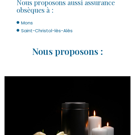
Nous proposons aussi assurance
obsèques à :
Mons
Saint-Christol-lès-Alès
Nous proposons :