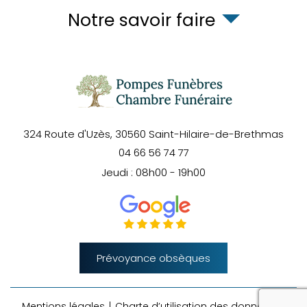
Notre savoir faire
324 Route d'Uzès,
30560
Saint-Hilaire-de-Brethmas
04 66 56 74 77
Jeudi : 08h00 - 19h00
Prévoyance obsèques
rec
Mentions légales
Charte d’utilisation des données