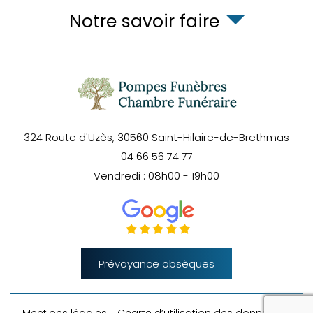
Notre savoir faire
324 Route d'Uzès,
30560
Saint-Hilaire-de-Brethmas
04 66 56 74 77
Vendredi : 08h00 - 19h00
Prévoyance obsèques
rec
Mentions légales
Charte d’utilisation des données