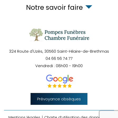
Notre savoir faire
324 Route d'Uzès,
30560
Saint-Hilaire-de-Brethmas
04 66 56 74 77
Vendredi : 08h00 - 19h00
Prévoyance obsèques
rec
Mentions légales
Charte d’utilisation des données