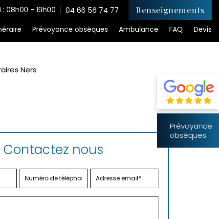
Renseignements
 : 08h00 - 19h00
04 66 56 74 77
éraire
Prévoyance obsèques
Ambulance
FAQ
Devis
aires Ners
Prévoyance
obsèques
Contactez nous